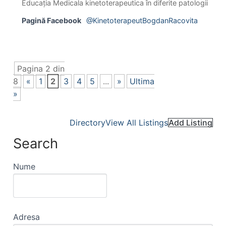
Educația Medicala kinetoterapeutica în diferite patologii
Pagină Facebook
@KinetoterapeutBogdanRacovita
Pagina 2 din
8
«
1
2
3
4
5
...
»
Ultima
»
Directory
View All Listings
Add Listing
Search
Nume
Adresa