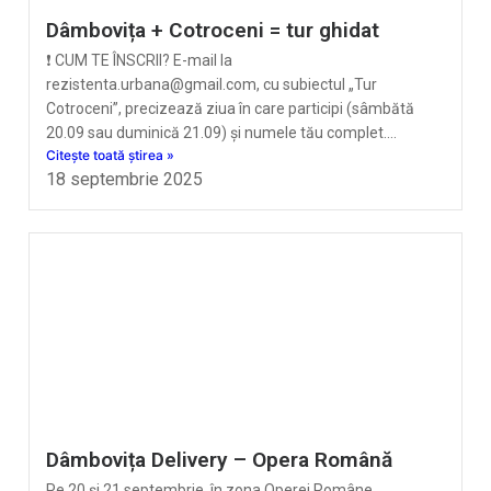
Dâmbovița + Cotroceni = tur ghidat
❗ CUM TE ÎNSCRII? E-mail la
rezistenta.urbana@gmail.com, cu subiectul „Tur
Cotroceni”, precizează ziua în care participi (sâmbătă
20.09 sau duminică 21.09) și numele tău complet.…
Citește toată știrea »
18 septembrie 2025
Dâmbovița Delivery – Opera Română
Pe 20 și 21 septembrie, în zona Operei Române,