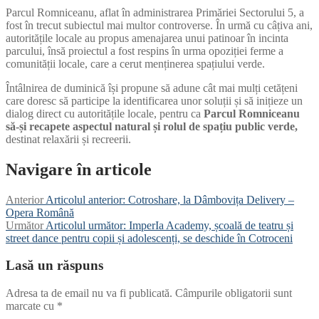
Parcul Romniceanu, aflat în administrarea Primăriei Sectorului 5, a
fost în trecut subiectul mai multor controverse. În urmă cu câțiva ani,
autoritățile locale au propus amenajarea unui patinoar în incinta
parcului, însă proiectul a fost respins în urma opoziției ferme a
comunității locale, care a cerut menținerea spațiului verde.
Întâlnirea de duminică își propune să adune cât mai mulți cetățeni
care doresc să participe la identificarea unor soluții și să inițieze un
dialog direct cu autoritățile locale, pentru ca
Parcul Romniceanu
să-și recapete aspectul natural și rolul de spațiu public verde,
destinat relaxării și recreerii.
Navigare în articole
Anterior
Articolul anterior:
Cotroshare, la Dâmbovița Delivery –
Opera Română
Următor
Articolul următor:
ImperIa Academy, școală de teatru și
street dance pentru copii și adolescenți, se deschide în Cotroceni
Lasă un răspuns
Adresa ta de email nu va fi publicată.
Câmpurile obligatorii sunt
marcate cu
*