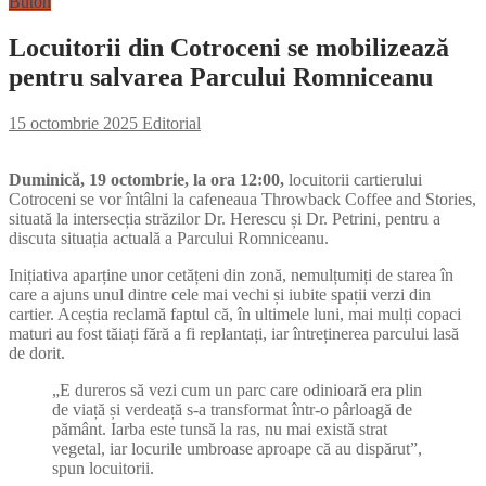
Buton
Locuitorii din Cotroceni se mobilizează
pentru salvarea Parcului Romniceanu
15 octombrie 2025
Editorial
Duminică, 19 octombrie, la ora 12:00,
locuitorii cartierului
Cotroceni se vor întâlni la cafeneaua Throwback Coffee and Stories,
situată la intersecția străzilor Dr. Herescu și Dr. Petrini, pentru a
discuta situația actuală a Parcului Romniceanu.
Inițiativa aparține unor cetățeni din zonă, nemulțumiți de starea în
care a ajuns unul dintre cele mai vechi și iubite spații verzi din
cartier. Aceștia reclamă faptul că, în ultimele luni, mai mulți copaci
maturi au fost tăiați fără a fi replantați, iar întreținerea parcului lasă
de dorit.
„E dureros să vezi cum un parc care odinioară era plin
de viață și verdeață s-a transformat într-o pârloagă de
pământ. Iarba este tunsă la ras, nu mai există strat
vegetal, iar locurile umbroase aproape că au dispărut”,
spun locuitorii.