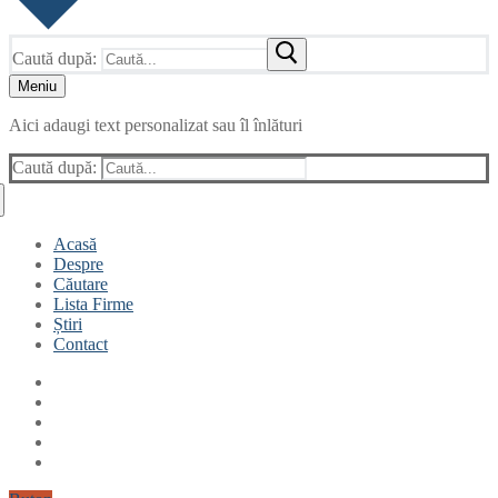
Caută după:
Meniu
Aici adaugi text personalizat sau îl înlături
Caută după:
Acasă
Despre
Căutare
Lista Firme
Știri
Contact