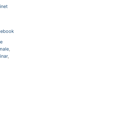
inet
cebook
ie
male
,
inar
,