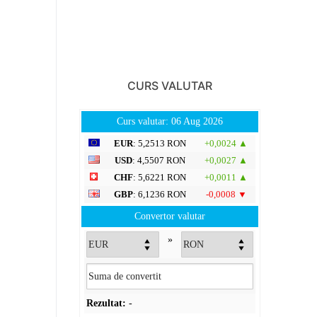
CURS VALUTAR
Curs valutar: 06 Aug 2026
EUR
: 5,2513 RON
+0,0024 ▲
USD
: 4,5507 RON
+0,0027 ▲
CHF
: 5,6221 RON
+0,0011 ▲
GBP
: 6,1236 RON
-0,0008 ▼
Convertor valutar
»
Rezultat:
-