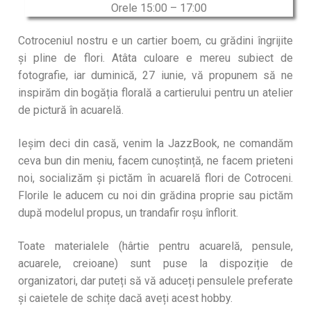
Orele 15:00 – 17:00
Cotroceniul nostru e un cartier boem, cu grădini îngrijite
și pline de flori. Atâta culoare e mereu subiect de
fotografie, iar duminică, 27 iunie, vă propunem să ne
inspirăm din bogăția florală a cartierului pentru un atelier
de pictură în acuarelă.
Ieșim deci din casă, venim la JazzBook, ne comandăm
ceva bun din meniu, facem cunoștință, ne facem prieteni
noi, socializăm și pictăm în acuarelă flori de Cotroceni.
Florile le aducem cu noi din grădina proprie sau pictăm
după modelul propus, un trandafir roșu înflorit.
Toate materialele (hârtie pentru acuarelă, pensule,
acuarele, creioane) sunt puse la dispoziție de
organizatori, dar puteți să vă aduceți pensulele preferate
și caietele de schițe dacă aveți acest hobby.