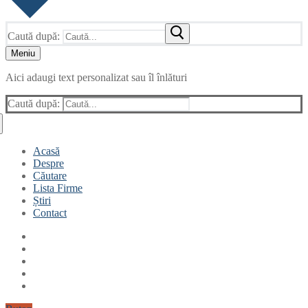
Caută după:
Meniu
Aici adaugi text personalizat sau îl înlături
Caută după:
Acasă
Despre
Căutare
Lista Firme
Știri
Contact