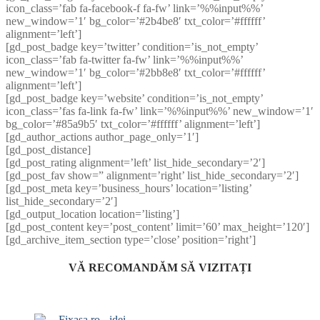
icon_class=’fab fa-facebook-f fa-fw’ link=’%%input%%’
new_window=’1′ bg_color=’#2b4be8′ txt_color=’#ffffff’
alignment=’left’]
[gd_post_badge key=’twitter’ condition=’is_not_empty’
icon_class=’fab fa-twitter fa-fw’ link=’%%input%%’
new_window=’1′ bg_color=’#2bb8e8′ txt_color=’#ffffff’
alignment=’left’]
[gd_post_badge key=’website’ condition=’is_not_empty’
icon_class=’fas fa-link fa-fw’ link=’%%input%%’ new_window=’1′
bg_color=’#85a9b5′ txt_color=’#ffffff’ alignment=’left’]
[gd_author_actions author_page_only=’1′]
[gd_post_distance]
[gd_post_rating alignment=’left’ list_hide_secondary=’2′]
[gd_post_fav show=” alignment=’right’ list_hide_secondary=’2′]
[gd_post_meta key=’business_hours’ location=’listing’
list_hide_secondary=’2′]
[gd_output_location location=’listing’]
[gd_post_content key=’post_content’ limit=’60’ max_height=’120′]
[gd_archive_item_section type=’close’ position=’right’]
VĂ RECOMANDĂM SĂ VIZITAȚI