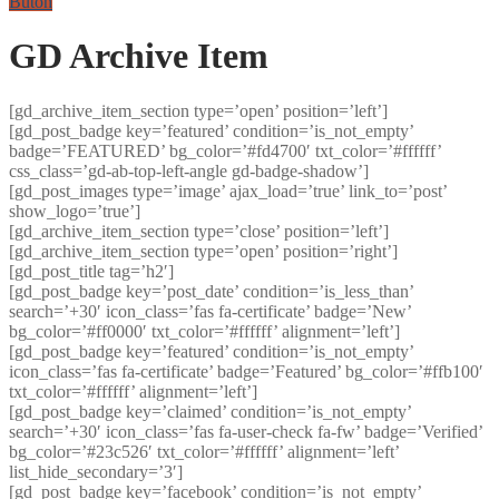
Buton
GD Archive Item
[gd_archive_item_section type=’open’ position=’left’]
[gd_post_badge key=’featured’ condition=’is_not_empty’
badge=’FEATURED’ bg_color=’#fd4700′ txt_color=’#ffffff’
css_class=’gd-ab-top-left-angle gd-badge-shadow’]
[gd_post_images type=’image’ ajax_load=’true’ link_to=’post’
show_logo=’true’]
[gd_archive_item_section type=’close’ position=’left’]
[gd_archive_item_section type=’open’ position=’right’]
[gd_post_title tag=’h2′]
[gd_post_badge key=’post_date’ condition=’is_less_than’
search=’+30′ icon_class=’fas fa-certificate’ badge=’New’
bg_color=’#ff0000′ txt_color=’#ffffff’ alignment=’left’]
[gd_post_badge key=’featured’ condition=’is_not_empty’
icon_class=’fas fa-certificate’ badge=’Featured’ bg_color=’#ffb100′
txt_color=’#ffffff’ alignment=’left’]
[gd_post_badge key=’claimed’ condition=’is_not_empty’
search=’+30′ icon_class=’fas fa-user-check fa-fw’ badge=’Verified’
bg_color=’#23c526′ txt_color=’#ffffff’ alignment=’left’
list_hide_secondary=’3′]
[gd_post_badge key=’facebook’ condition=’is_not_empty’