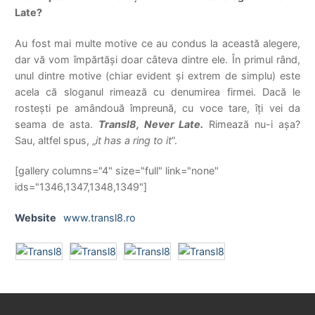
Late?
Au fost mai multe motive ce au condus la această alegere,
dar vă vom împărtăși doar câteva dintre ele. În primul rând,
unul dintre motive (chiar evident și extrem de simplu) este
acela că sloganul rimează cu denumirea firmei. Dacă le
rosteşti pe amândouă împreună, cu voce tare, îţi vei da
seama de asta.
Transl8, Never Late.
Rimează nu-i așa?
Sau, altfel spus, „
it has a ring to it
”.
[gallery columns="4" size="full" link="none"
ids="1346,1347,1348,1349"]
Website
www.transl8.ro