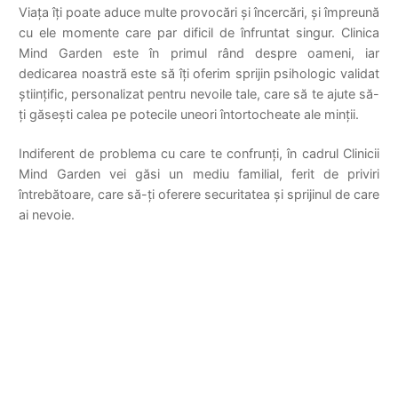
Viața îți poate aduce multe provocări și încercări, și împreună
cu ele momente care par dificil de înfruntat singur. Clinica
Mind Garden este în primul rând despre oameni, iar
dedicarea noastră este să îți oferim sprijin psihologic validat
științific, personalizat pentru nevoile tale, care să te ajute să-
ți găsești calea pe potecile uneori întortocheate ale minții.
Indiferent de problema cu care te confrunți, în cadrul Clinicii
Mind Garden vei găsi un mediu familial, ferit de priviri
întrebătoare, care să-ți oferere securitatea și sprijinul de care
ai nevoie.